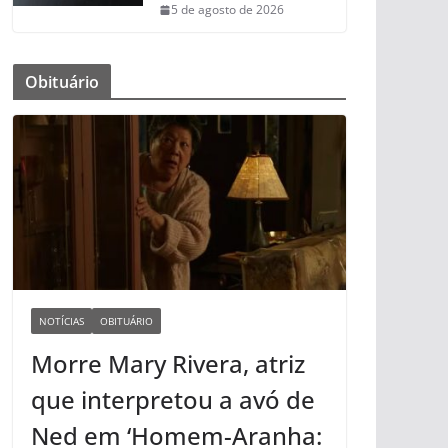
5 de agosto de 2026
Obituário
NOTÍCIAS
OBITUÁRIO
Morre Mary Rivera, atriz
que interpretou a avó de
Ned em ‘Homem-Aranha: