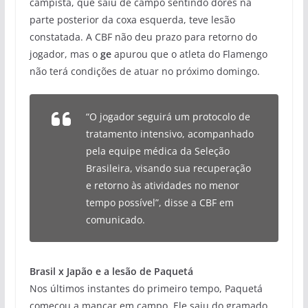
campista, que saiu de campo sentindo dores na
parte posterior da coxa esquerda,
teve lesão
constatada
. A CBF não deu prazo para retorno do
jogador, mas o
ge
apurou que o atleta do Flamengo
não terá condições de atuar no próximo domingo.
“O jogador seguirá um protocolo de
tratamento intensivo, acompanhado
pela equipe médica da Seleção
Brasileira, visando sua recuperação
e retorno às atividades no menor
tempo possível”, disse a CBF em
comunicado.
Brasil x Japão e a lesão de Paquetá
Nos últimos instantes do primeiro tempo, Paquetá
começou a mancar em campo. Ele saiu do gramado