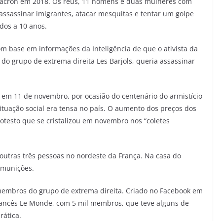
acron em 2018. Os réus, 11 homens e duas mulheres com
ssassinar imigrantes, atacar mesquitas e tentar um golpe
dos a 10 anos.
om base em informações da Inteligência de que o ativista da
 do grupo de extrema direita Les Barjols, queria assassinar
o em 11 de novembro, por ocasião do centenário do armistício
ituação social era tensa no país. O aumento dos preços dos
testo que se cristalizou em novembro nos “coletes
utras três pessoas no nordeste da França. Na casa do
 munições.
membros do grupo de extrema direita. Criado no Facebook em
Francês Le Monde, com 5 mil membros, que teve alguns de
rática.