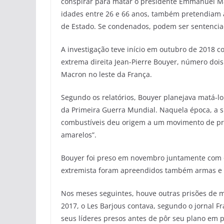
conspirar para matar o presidente Emmanuel M
idades entre 26 e 66 anos, também pretendiam a
de Estado. Se condenados, podem ser sentencia
A investigação teve início em outubro de 2018 c
extrema direita Jean-Pierre Bouyer, número dois
Macron no leste da França.
Segundo os relatórios, Bouyer planejava matá-l
da Primeira Guerra Mundial. Naquela época, a s
combustíveis deu origem a um movimento de pro
amarelos”.
Bouyer foi preso em novembro juntamente com o
extremista foram apreendidos também armas e
Nos meses seguintes, houve outras prisões de 
2017, o Les Barjous contava, segundo o jornal 
seus líderes presos antes de pôr seu plano em p