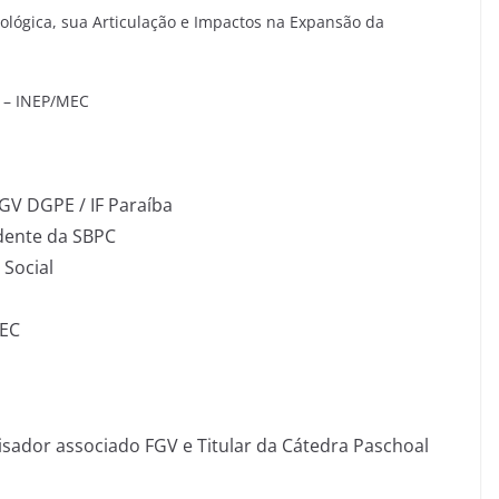
ológica, sua Articulação e Impactos na Expansão da
o – INEP/MEC
FGV DGPE / IF Paraíba
idente da SBPC
 Social
MEC
uisador associado FGV e Titular da Cátedra Paschoal