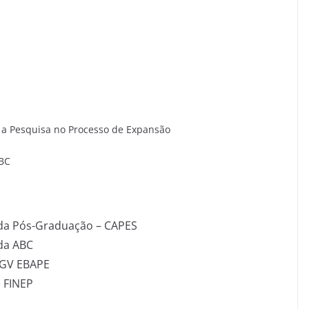
 a Pesquisa no Processo de Expansão
ABC
 da Pós-Graduação – CAPES
 da ABC
 FGV EBAPE
e FINEP