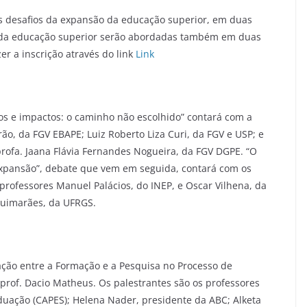
s desafios da expansão da educação superior, em duas
os da educação superior serão abordadas também em duas
er a inscrição através do link
Link
s e impactos: o caminho não escolhido” contará com a
ão, da FGV EBAPE; Luiz Roberto Liza Curi, da FGV e USP; e
ofa. Jaana Flávia Fernandes Nogueira, da FGV DGPE. “O
Expansão”, debate que vem em seguida, contará com os
rofessores Manuel Palácios, do INEP, e Oscar Vilhena, da
 Guimarães, da UFRGS.
ação entre a Formação e a Pesquisa no Processo de
prof. Dacio Matheus. Os palestrantes são os professores
duação (CAPES); Helena Nader, presidente da ABC; Alketa