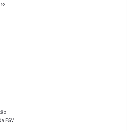
eiro
ção
 da FGV