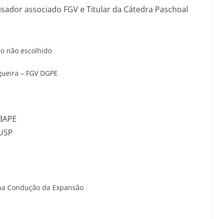
uisador associado FGV e Titular da Cátedra Paschoal
ho não escolhido
gueira – FGV DGPE
EBAPE
 USP
o na Condução da Expansão