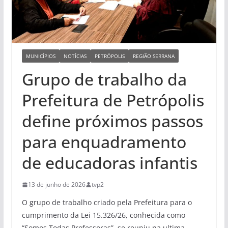
MUNICÍPIOS
NOTÍCIAS
PETRÓPOLIS
REGIÃO SERRANA
Grupo de trabalho da
Prefeitura de Petrópolis
define próximos passos
para enquadramento
de educadoras infantis
13 de junho de 2026
tvp2
O grupo de trabalho criado pela Prefeitura para o
cumprimento da Lei 15.326/26, conhecida como
“Somos Todas Professoras”, se reuniu na ultima