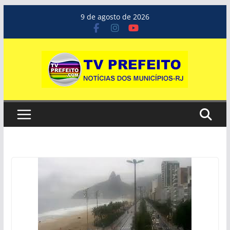
Pular
9 de agosto de 2026
para
o
conteúdo