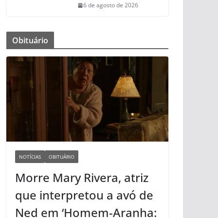
6 de agosto de 2026
Obituário
NOTÍCIAS
OBITUÁRIO
Morre Mary Rivera, atriz
que interpretou a avó de
Ned em ‘Homem-Aranha: