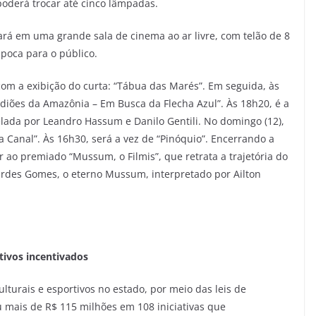
poderá trocar até cinco lâmpadas.
ará em uma grande sala de cinema ao ar livre, com telão de 8
ipoca para o público.
om a exibição do curta: “Tábua das Marés”. Em seguida, às
rdiões da Amazônia – Em Busca da Flecha Azul”. Às 18h20, é a
lada por Leandro Hassum e Danilo Gentili. No domingo (12),
ra Canal”. Às 16h30, será a vez de “Pinóquio”. Encerrando a
r ao premiado “Mussum, o Filmis”, que retrata a trajetória do
ardes Gomes, o eterno Mussum, interpretado por Ailton
rtivos incentivados
ulturais e esportivos no estado, por meio das leis de
iu mais de R$ 115 milhões em 108 iniciativas que