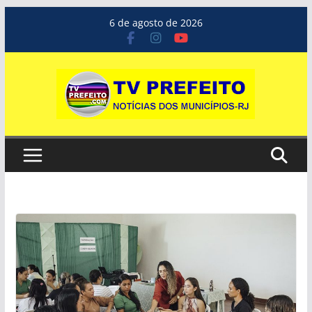
Pular
6 de agosto de 2026
para
o
conteúdo