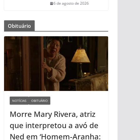
6 de agosto de 2026
Obituário
NOTÍCIAS
OBITUÁRIO
Morre Mary Rivera, atriz
que interpretou a avó de
Ned em ‘Homem-Aranha: