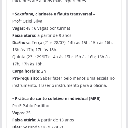
iniciantes até alunos mais experientes.
• S
axofone, clarinete e flauta transversal
–
Profº Oziel Silva
Vagas:
48 ( 6 vagas por turma)
Faixa etária
: a partir de 9 anos.
Dia/hora:
Terça (21 e 28/07): 14h às 15h; 15h às 16h;
16h às 17h; 17h às 18h.
Quinta (23 e 29/07): 14h às 15h; 15h às 16h; 16h às
17h; 17h às 18h.
Carga horária
: 2h
Pré-requisito
: Saber fazer pelo menos uma escala no
instrumento. Trazer o instrumento para a oficina.
•
Prática de canto coletivo e individual (MPB)
–
Profº Pablo Portilho
Vagas
: 25
Faixa etária
: A partir de 13 anos
Dias:
Segunda (20 e 27/07)