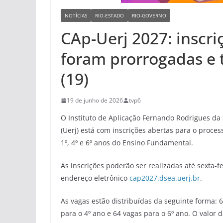
NOTÍCIAS
RIO-ESTADO
RIO-GOVERNO
CAp-Uerj 2027: inscri
foram prorrogadas e 
(19)
19 de junho de 2026
tvp6
O Instituto de Aplicação Fernando Rodrigues da 
(Uerj) está com inscrições abertas para o proces
1º, 4º e 6º anos do Ensino Fundamental.
As inscrições poderão ser realizadas até sexta-f
endereço eletrônico
cap2027.dsea.uerj.br
.
As vagas estão distribuídas da seguinte forma: 
para o 4º ano e 64 vagas para o 6º ano. O valor d