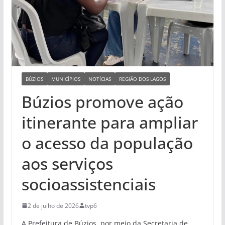
BÚZIOS
MUNICÍPIOS
NOTÍCIAS
REGIÃO DOS LAGOS
Búzios promove ação
itinerante para ampliar
o acesso da população
aos serviços
socioassistenciais
2 de julho de 2026
tvp6
A Prefeitura de Búzios, por meio da Secretaria de