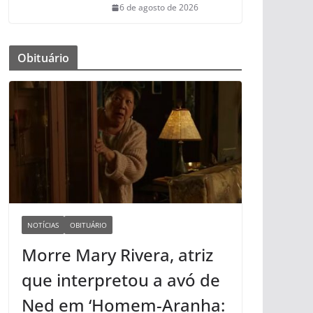
6 de agosto de 2026
Obituário
NOTÍCIAS
OBITUÁRIO
Morre Mary Rivera, atriz
que interpretou a avó de
Ned em ‘Homem-Aranha: