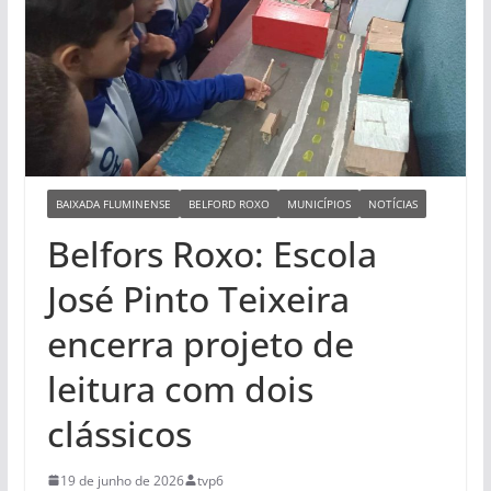
BAIXADA FLUMINENSE
BELFORD ROXO
MUNICÍPIOS
NOTÍCIAS
Belfors Roxo: Escola
José Pinto Teixeira
encerra projeto de
leitura com dois
clássicos
19 de junho de 2026
tvp6