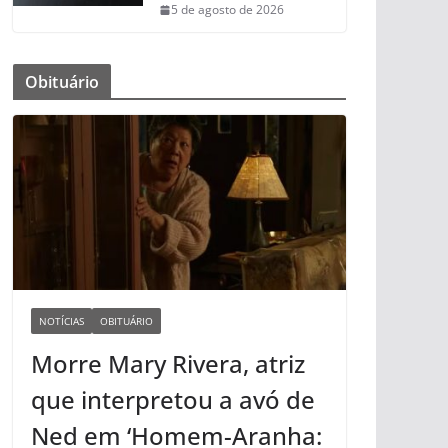
5 de agosto de 2026
Obituário
NOTÍCIAS
OBITUÁRIO
Morre Mary Rivera, atriz
que interpretou a avó de
Ned em ‘Homem-Aranha: