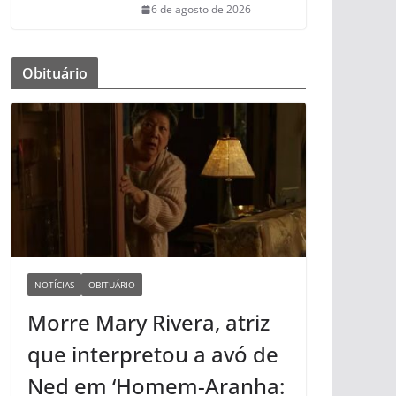
6 de agosto de 2026
Obituário
NOTÍCIAS
OBITUÁRIO
Morre Mary Rivera, atriz
que interpretou a avó de
Ned em ‘Homem-Aranha: