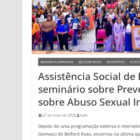
BAIXADA FLUMINENSE
BELFORD ROXO
MUNICÍPIOS
NOTÍC
Assistência Social d
seminário sobre Prev
sobre Abuso Sexual In
22 de maio de 2026
tvp6
Depois de uma programação extensa e intersetori
(Semasc) de Belford Roxo, encerrou na última qui