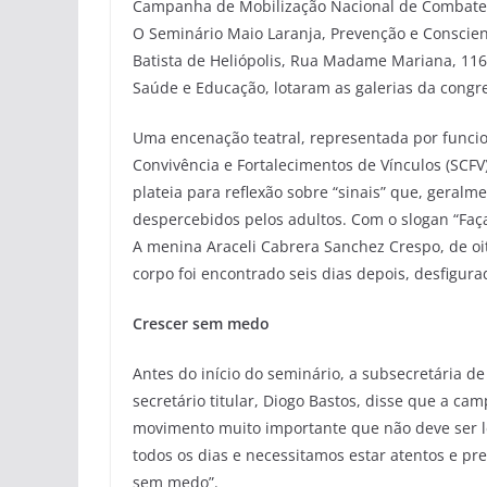
Campanha de Mobilização Nacional de Combate a
O Seminário Maio Laranja, Prevenção e Conscienti
Batista de Heliópolis, Rua Madame Mariana, 116, 
Saúde e Educação, lotaram as galerias da congr
Uma encenação teatral, representada por funci
Convivência e Fortalecimentos de Vínculos (SC
plateia para reflexão sobre “sinais” que, geralm
despercebidos pelos adultos. Com o slogan “Faça
A menina Araceli Cabrera Sanchez Crespo, de oi
corpo foi encontrado seis dias depois, desfigur
Crescer sem medo
Antes do início do seminário, a subsecretária de
secretário titular, Diogo Bastos, disse que a ca
movimento muito importante que não deve ser l
todos os dias e necessitamos estar atentos e pr
sem medo”.