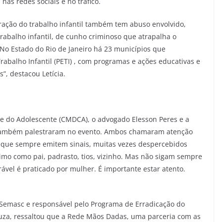
 nas redes sociais e no tráfico.
ração do trabalho infantil também tem abuso envolvido,
rabalho infantil, de cunho criminoso que atrapalha o
. No Estado do Rio de Janeiro há 23 municípios que
abalho Infantil (PETI) , com programas e ações educativas e
”, destacou Letícia.
e do Adolescente (CMDCA), o advogado Elesson Peres e a
, também palestraram no evento. Ambos chamaram atenção
 que sempre emitem sinais, muitas vezes despercebidos
imo como pai, padrasto, tios, vizinho. Mas não sigam sempre
rável é praticado por mulher. É importante estar atento.
 Semasc e responsável pelo Programa de Erradicação do
Souza, ressaltou que a Rede Mãos Dadas, uma parceria com as