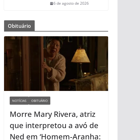
6 de agosto de 2026
Obituário
NOTÍCIAS
OBITUÁRIO
Morre Mary Rivera, atriz
que interpretou a avó de
Ned em ‘Homem-Aranha: