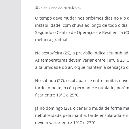
25 de junho de 2026
tvp2
O tempo deve mudar nos próximos dias no Rio de 
instabilidade, com chuva ao longo de todo o dia
Segundo o Centro de Operações e Resiliência (COR
melhora gradual.
Na sexta-feira (26), a previsão indica céu nubla
As temperaturas devem variar entre 18°C e 23°C,
alta umidade do ar, o que mantém a sensação d
No sábado (27), o sol aparece entre muitas nuv
tarde. À noite, o céu permanece nublado, poré
ficar entre 18°C e 25°C.
Já no domingo (28), o cenário muda de forma mais
nebulosidade pela manhã, tarde ensolarada e n
devem variar entre 19°C e 27°C.