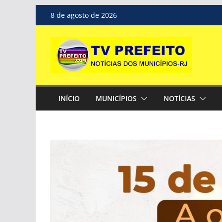
Pular
8 de agosto de 2026
para
o
conteúdo
INÍCIO
MUNICÍPIOS
NOTÍCIAS