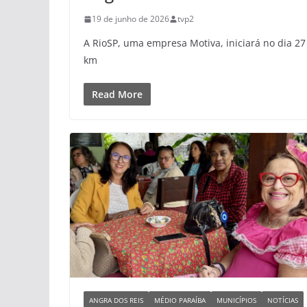
19 de junho de 2026
tvp2
A RioSP, uma empresa Motiva, iniciará no dia 2
km
Read More
ANGRA DOS REIS
MÉDIO PARAÍBA
MUNICÍPIOS
NOTÍCIAS