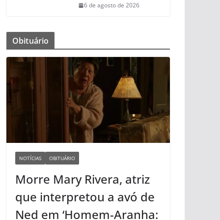
6 de agosto de 2026
Obituário
NOTÍCIAS
OBITUÁRIO
Morre Mary Rivera, atriz
que interpretou a avó de
Ned em ‘Homem-Aranha: