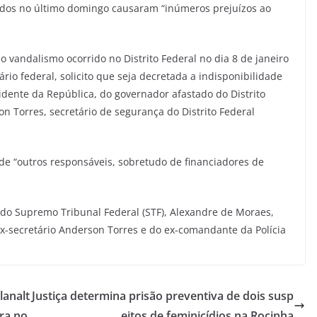
ridos no último domingo causaram “inúmeros prejuízos ao
vandalismo ocorrido no Distrito Federal no dia 8 de janeiro
io federal, solicito que seja decretada a indisponibilidade
sidente da República, do governador afastado do Distrito
n Torres, secretário de segurança do Distrito Federal
de “outros responsáveis, sobretudo de financiadores de
 do Supremo Tribunal Federal (STF), Alexandre de Moraes,
x-secretário Anderson Torres e do ex-comandante da Polícia
lanalt
Justiça determina prisão preventiva de dois susp
ara no
eitos de feminicídios na Rocinha