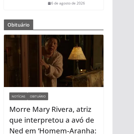
6 de agosto de 2026
Obituário
NOTÍCIAS
OBITUÁRIO
Morre Mary Rivera, atriz
que interpretou a avó de
Ned em ‘Homem-Aranha: