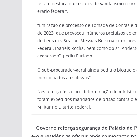
feira e destaca que os atos de vandalismo ocor
erário federal”.
“Em razão de processo de Tomada de Contas e do 
de 2023, que provocou inúmeros prejuízos ao erár
de bens dos Srs. Jair Messias Bolsonaro, ex-pre
Federal, Ibaneis Rocha, bem como do sr. Anderso
exonerado”, pediu Furtado.
O sub-procurador-geral ainda pediu o bloqueio 
mencionados atos ilegais”.
Nesta terça-feira, por determinação do ministro
foram expedidos mandados de prisão contra o e
Militar no Distrito Federal.
Governo reforça segurança do Palácio do P
o e residências oficiais após convocação p